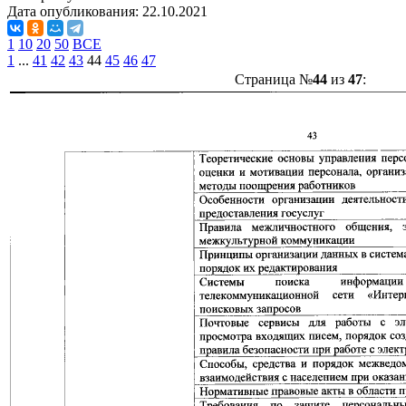
Дата опубликования:
22.10.2021
1
10
20
50
ВСЕ
1
...
41
42
43
44
45
46
47
Страница №
44
из
47
: