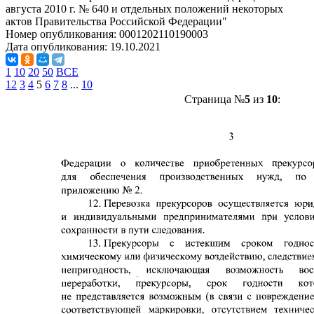
августа 2010 г. № 640 и отдельных положений некоторых
актов Правительства Российской Федерации"
Номер опубликования:
0001202110190003
Дата опубликования:
19.10.2021
1
10
20
50
ВСЕ
1
2
3
4
5
6
7
8
...
10
Страница №
5
из
10
: