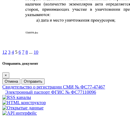
1
2
3
4
5
6
7
8
...
10
Отправить документ
×
Отмена
Отправить
Свидетельство о регистрации СМИ № ФС77-47467
Электронный паспорт ФГИС № ФС77110096