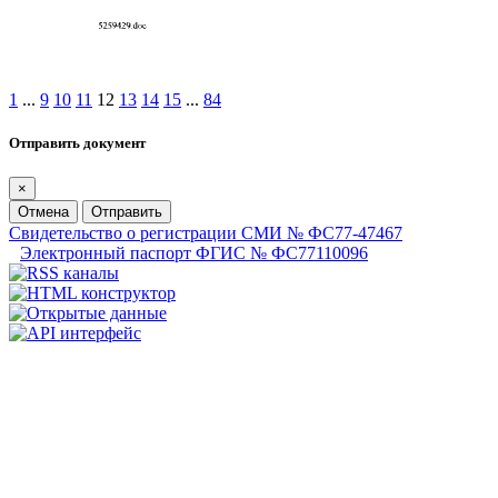
1
...
9
10
11
12
13
14
15
...
84
Отправить документ
×
Отмена
Отправить
Свидетельство о регистрации СМИ № ФС77-47467
Электронный паспорт ФГИС № ФС77110096