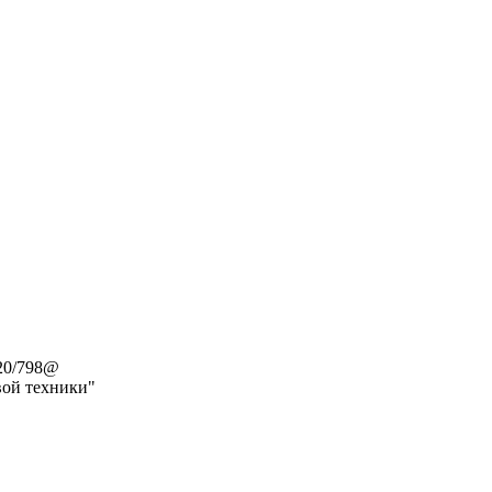
20/798@
вой техники"