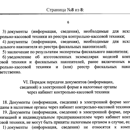
Страница №
8
из
8
: