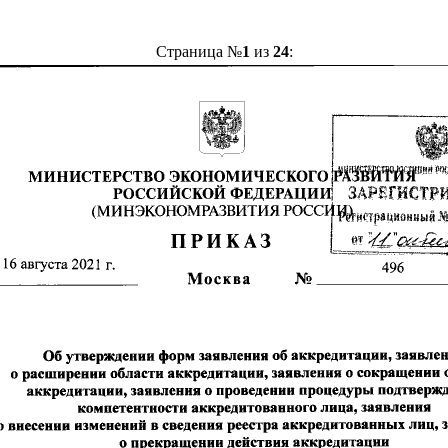
Страница №
1
из
24
: