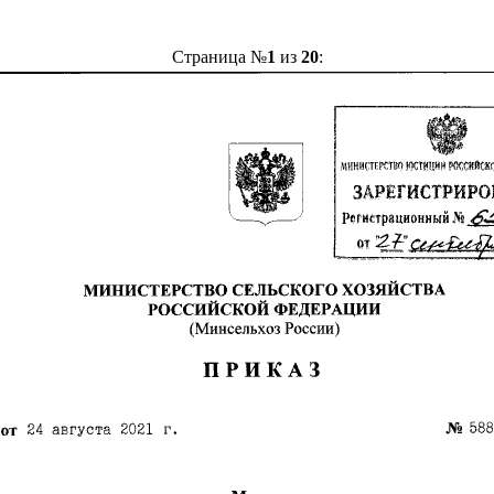
Страница №
1
из
20
: