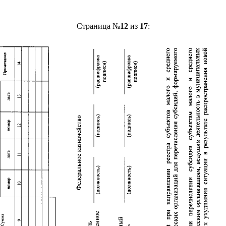
Страница №
12
из
17
: