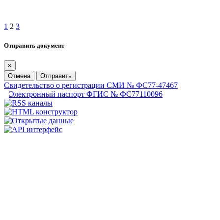
1
2
3
Отправить документ
×
Отмена
Отправить
Свидетельство о регистрации СМИ № ФС77-47467
Электронный паспорт ФГИС № ФС77110096