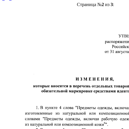
Страница №
2
из
3
: