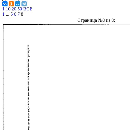
1
10
20
50
ВСЕ
1
...
5
6
7
8
Страница №
8
из
8
: