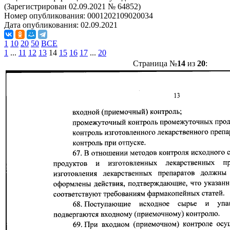
(Зарегистрирован 02.09.2021 № 64852)
Номер опубликования:
0001202109020034
Дата опубликования:
02.09.2021
1
10
20
50
ВСЕ
1
...
11
12
13
14
15
16
17
...
20
Страница №
14
из
20
: