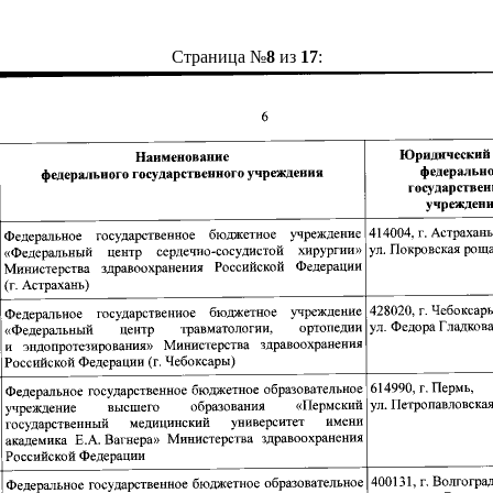
Страница №
8
из
17
: