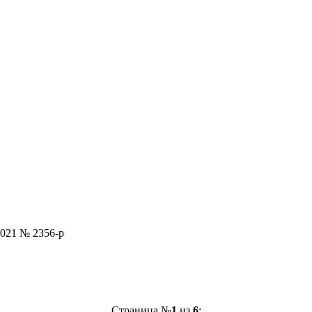
2021 № 2356-р
Страница №
1
из
6
: