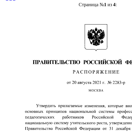
Страница №
1
из
4
: