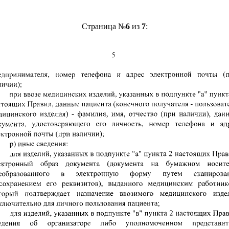
Страница №
6
из
7
: