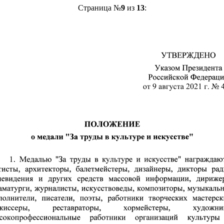
Страница №
9
из
13
: