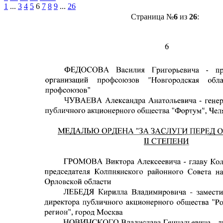
1
...
3
4
5
6
7
8
9
...
26
Страница №
6
из
26
: