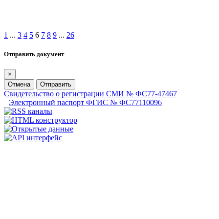
1
...
3
4
5
6
7
8
9
...
26
Отправить документ
×
Отмена
Отправить
Свидетельство о регистрации СМИ № ФС77-47467
Электронный паспорт ФГИС № ФС77110096