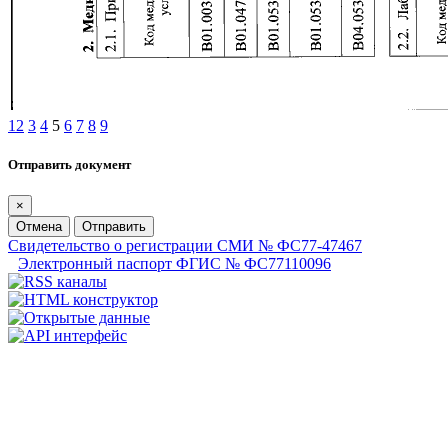
1
2
3
4
5
6
7
8
9
Отправить документ
×
Отмена
Отправить
Свидетельство о регистрации СМИ № ФС77-47467
Электронный паспорт ФГИС № ФС77110096