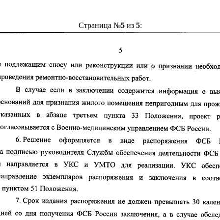
Страница №
5
из
5
: