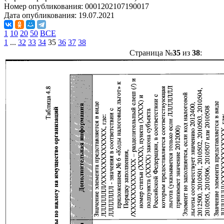
Номер опубликования:
0001202107190017
Дата опубликования:
19.07.2021
1
10
20
50
ВСЕ
1
...
32
33
34
35
36
37
38
Страница №
35
из
38
: