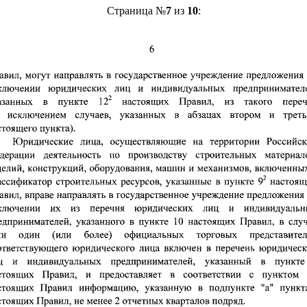
Страница №
7
из
10
: