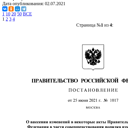
Дата опубликования:
02.07.2021
1
10
20
50
ВСЕ
1
2
3
4
Страница №
1
из
4
: