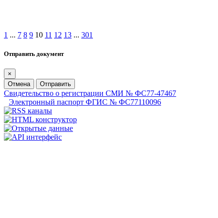
1
...
7
8
9
10
11
12
13
...
301
Отправить документ
×
Отмена
Отправить
Свидетельство о регистрации СМИ № ФС77-47467
Электронный паспорт ФГИС № ФС77110096