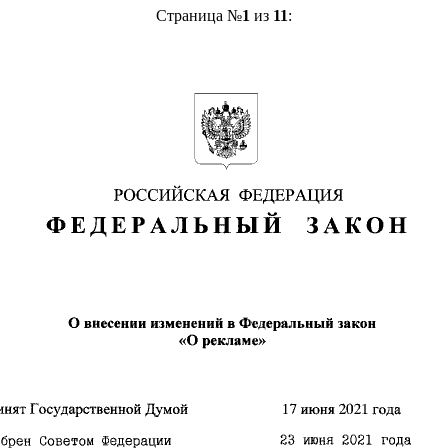
Страница №
1
из
11
: