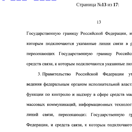
Страница №
13
из
17
: