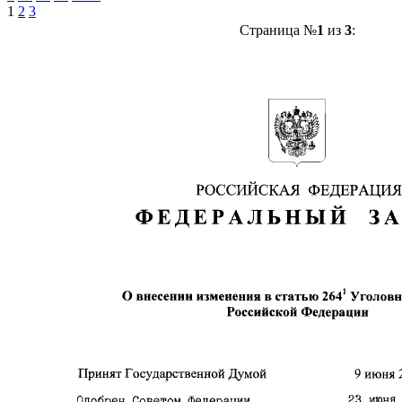
1
2
3
Страница №
1
из
3
: