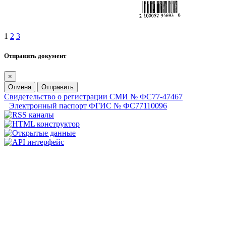
1
2
3
Отправить документ
×
Отмена
Отправить
Свидетельство о регистрации СМИ № ФС77-47467
Электронный паспорт ФГИС № ФС77110096