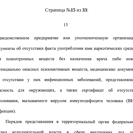
Страница №
15
из
33
: