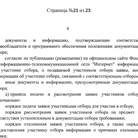
Страница №
21
из
23
: