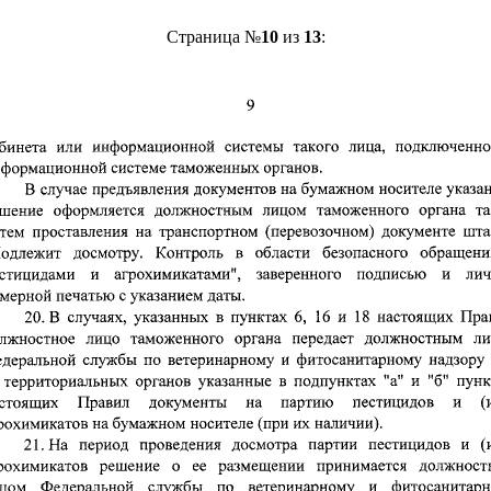
Страница №
10
из
13
: