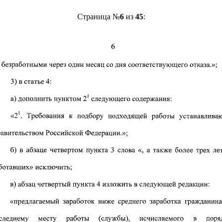
Страница №
6
из
45
: