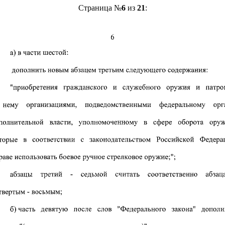
Страница №
6
из
21
: