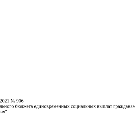
.2021 № 906
льного бюджета единовременных социальных выплат гражданам в
ния"