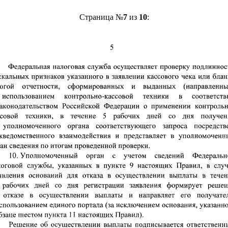
Страница №
7
из
10
: