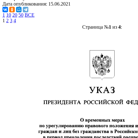
Дата опубликования:
15.06.2021
1
10
20
50
ВСЕ
1
2
3
4
Страница №
1
из
4
: