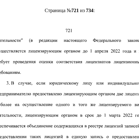
Страница №
721
из
734
: