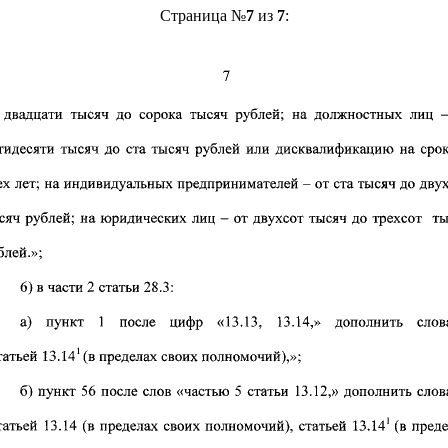
Страница №
7
из
7
: