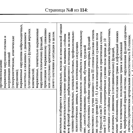
Страница №
8
из
114
: