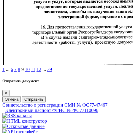
1
...
6
7
8
9
10
11
12
...
39
Отправить документ
×
Отмена
Отправить
Свидетельство о регистрации СМИ № ФС77-47467
Электронный паспорт ФГИС № ФС77110096