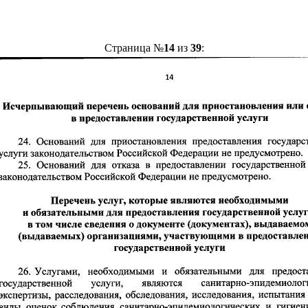
Страница №
14
из
39
: