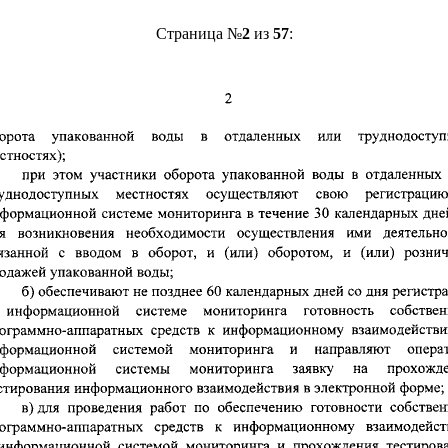
Страница №
2
из
57
: