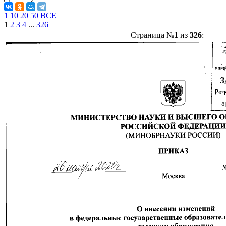
1
10
20
50
ВСЕ
1
2
3
4
...
326
Страница №
1
из
326
: