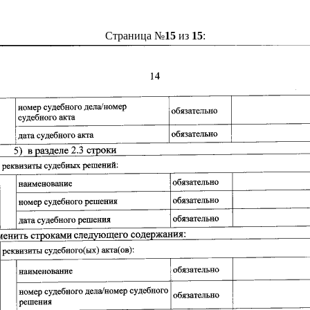
Страница №
15
из
15
: