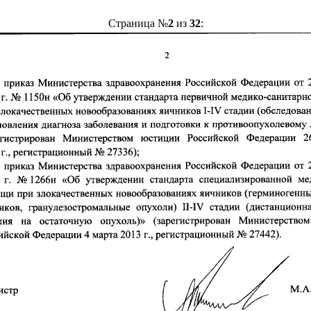
Страница №
2
из
32
: