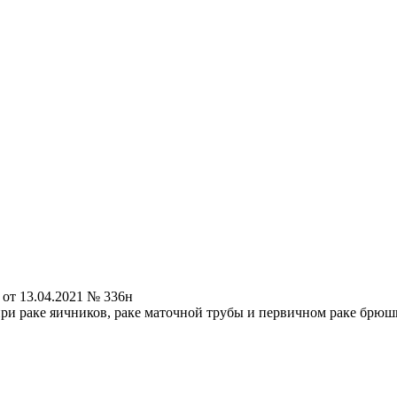
от 13.04.2021 № 336н
ри раке яичников, раке маточной трубы и первичном раке брю