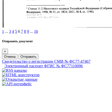
1
...
3
4
5
6
7
8
9
...
16
Отправить документ
×
Отмена
Отправить
Свидетельство о регистрации СМИ № ФС77-47467
Электронный паспорт ФГИС № ФС77110096