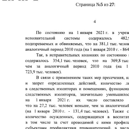
Страница №
5
из
27
: