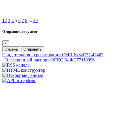
1
2
3
4
5
6
7
8
...
29
Отправить документ
×
Отмена
Отправить
Свидетельство о регистрации СМИ № ФС77-47467
Электронный паспорт ФГИС № ФС77110096