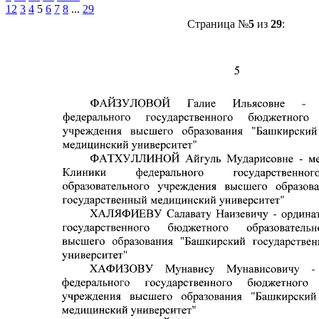
1
2
3
4
5
6
7
8
...
29
Страница №
5
из
29
: