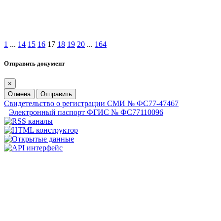
1
...
14
15
16
17
18
19
20
...
164
Отправить документ
×
Отмена
Отправить
Свидетельство о регистрации СМИ № ФС77-47467
Электронный паспорт ФГИС № ФС77110096