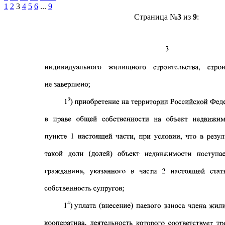
1
2
3
4
5
6
...
9
Страница №
3
из
9
: