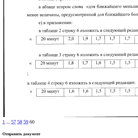
1
...
57
58
59
60
Отправить документ