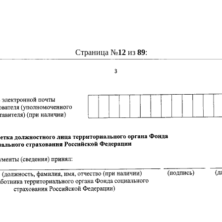
Страница №
12
из
89
: