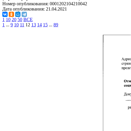
Номер опубликования:
0001202104210042
Дата опубликования:
21.04.2021
1
10
20
50
ВСЕ
1
...
9
10
11
12
13
14
15
...
89