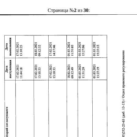
Страница №
2
из
30
: