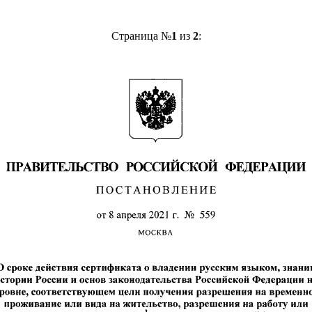
Страница №
1
из
2
: